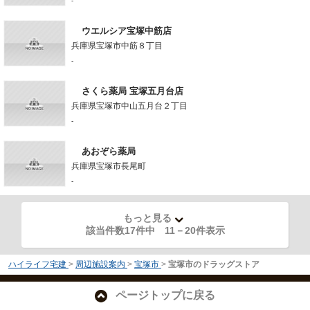
-
ウエルシア宝塚中筋店
兵庫県宝塚市中筋８丁目
-
さくら薬局 宝塚五月台店
兵庫県宝塚市中山五月台２丁目
-
あおぞら薬局
兵庫県宝塚市長尾町
-
もっと見る
該当件数17件中
11
－
20
件表示
ハイライフ宅建
>
周辺施設案内
>
宝塚市
>
宝塚市のドラッグストア
ページトップに戻る