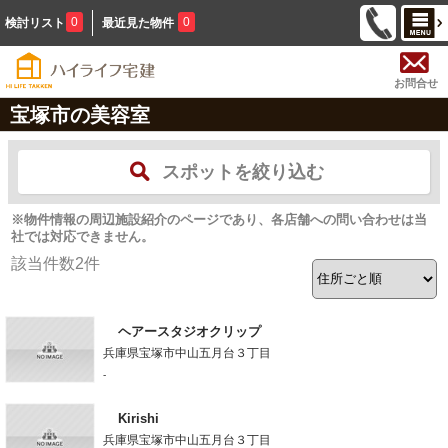
0
0
検討リスト
最近見た物件
お問合せ
宝塚市の美容室
スポットを絞り込む
※物件情報の周辺施設紹介のページであり、各店舗への問い合わせは当
社では対応できません。
該当件数
2
件
ヘアースタジオクリップ
兵庫県宝塚市中山五月台３丁目
-
Kirishi
兵庫県宝塚市中山五月台３丁目