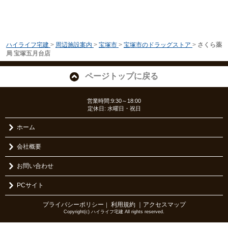
ハイライフ宅建
>
周辺施設案内
>
宝塚市
>
宝塚市のドラッグストア
>
さくら薬
局 宝塚五月台店
ページトップに戻る
営業時間:9:30～18:00
定休日: 水曜日・祝日
ホーム
会社概要
お問い合わせ
PCサイト
プライバシーポリシー
利用規約
｜アクセスマップ
｜
Copyright(c) ハイライフ宅建 All rights reserved.