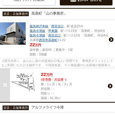
高座町「山の事務所」
賃貸｜店舗事務所
阪急神戸本線
「
西宮北口
」駅 徒歩25分
阪急今津線
「
甲東園
」駅 バス15分 「高座町」 停歩8分
阪急今津線
「
西宮北口
」駅 バス12分 「高座町」 停歩8分
兵庫県
西宮市
高座町
11-22
22
万円
築年数：築30年 ｜募集中：
1室
階数：2階建
２階天井高く、あらわし梁の木質感が心地よい空間です。 事務所オフィスとして
もご利用いただける物件です。 ※現状有姿。 ※１種低層のため業種の制限有り。
※貸主で上下水引込み、設備...
22
万
円
(管理費・共益費 -)
敷：1ヶ月｜礼：3ヶ月
所在階：-
間取り：-
面積：81.36㎡
アルファライフ今津
賃貸｜店舗事務所