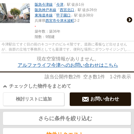
阪急今津線
「
今津
」駅 徒歩1分
阪急神戸本線
「
西宮北口
」駅 徒歩26分
東海道本線
「
甲子園口
」駅 徒歩38分
兵庫県
西宮市
今津水波町
2-2
-
築年数：築36年
階数：9階建
今津駅出てすぐ目の前のキコーナのビル４階です。道路に看板など出せません
が、抜群の立地で事務所としても最適です。便利な場所にダウンサイジングした
い方にはおススメです。
現在空室情報がありません。
アルファライフ今津へのお問い合わせはこちら
該当公開件数
2
件 空き数
1
件
1-2
件表示
チェックした物件をまとめて
検討リストに追加
お問い合わせ
さらに条件を絞り込む