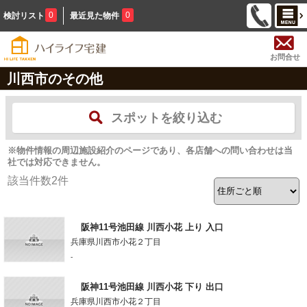
0
0
検討リスト
最近見た物件
お問合せ
川西市のその他
スポットを絞り込む
※物件情報の周辺施設紹介のページであり、各店舗への問い合わせは当
社では対応できません。
該当件数
2
件
阪神11号池田線 川西小花 上り 入口
兵庫県川西市小花２丁目
-
阪神11号池田線 川西小花 下り 出口
兵庫県川西市小花２丁目