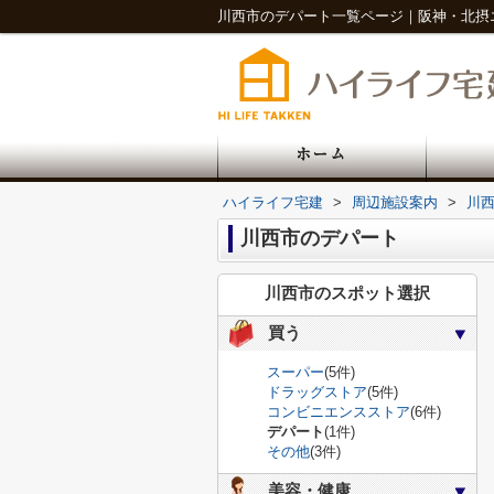
川西市のデパート一覧ページ｜阪神・北摂
ハイライフ宅建
>
周辺施設案内
>
川
川西市のデパート
川西市のスポット選択
買う
スーパー
(5件)
ドラッグストア
(5件)
コンビニエンスストア
(6件)
デパート
(1件)
その他
(3件)
美容・健康