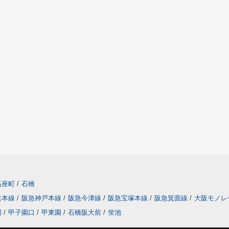
高座町
/
石橋
道本線
/
阪急神戸本線
/
阪急今津線
/
阪急宝塚本線
/
阪急箕面線
/
大阪モノレ
園
/
甲子園口
/
甲東園
/
石橋阪大前
/
蛍池