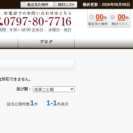
最終更新：2026年08月08日
00
00
件
件
最近見た物件
検討リスト
間：9:30～18:00
定休日： 水曜日・祝日
は対応できません。
並び順：
1
1-1
該当公開件数
件
件表示