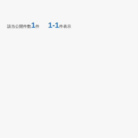
1
1-1
該当公開件数
件
件表示