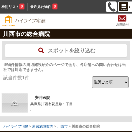
0
0
検討リスト
最近見た物件
お問合せ
川西市の総合病院
スポットを絞り込む
※物件情報の周辺施設紹介のページであり、各店舗への問い合わせは当
社では対応できません。
該当件数
1
件
安井医院
兵庫県川西市花屋敷１丁目
-
ハイライフ宅建
>
周辺施設案内
>
川西市
>
川西市の総合病院