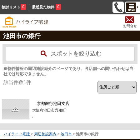
0
0
検討リスト
最近見た物件
お問合せ
池田市の銀行
スポットを絞り込む
※物件情報の周辺施設紹介のページであり、各店舗への問い合わせは当
社では対応できません。
該当件数
1
件
京都銀行池田支店
大阪府池田市呉服町
-
ハイライフ宅建
>
周辺施設案内
>
池田市
>
池田市の銀行