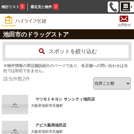
0
0
検討リスト
最近見た物件
お問合せ
池田市のドラッグストア
スポットを絞り込む
※物件情報の周辺施設紹介のページであり、各店舗への問い合わせは当
社では対応できません。
該当件数
2
件
マツモトキヨシ サンシティ池田店
大阪府池田市呉服町
-
アピス薬局池田店
大阪府池田市呉服町