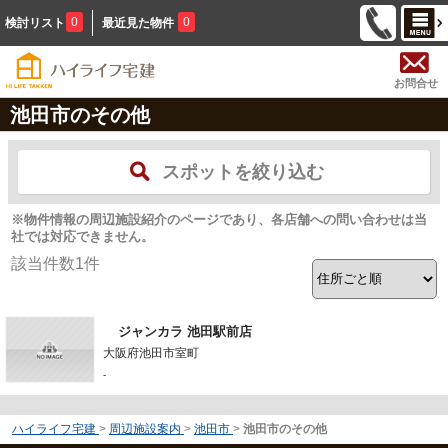
0
0
検討リスト
最近見た物件
お問合せ
池田市のその他
スポットを絞り込む
※物件情報の周辺施設紹介のページであり、各店舗への問い合わせは当
社では対応できません。
該当件数
1
件
ジャンカラ 池田駅前店
大阪府池田市室町
-
ハイライフ宅建
>
周辺施設案内
>
池田市
>
池田市のその他