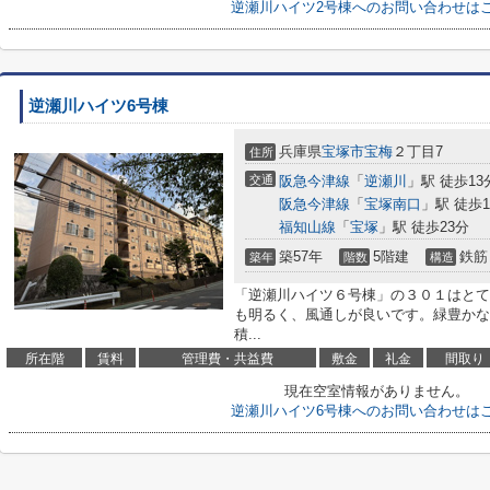
逆瀬川ハイツ2号棟へのお問い合わせは
逆瀬川ハイツ6号棟
兵庫県
宝塚市
宝梅
２丁目7
住所
交通
阪急今津線
「
逆瀬川
」駅 徒歩13
阪急今津線
「
宝塚南口
」駅 徒歩1
福知山線
「
宝塚
」駅 徒歩23分
築57年
5階建
鉄筋
築年
階数
構造
「逆瀬川ハイツ６号棟」の３０１はとて
も明るく、風通しが良いです。緑豊かな
積...
所在階
賃料
管理費・共益費
敷金
礼金
間取り
現在空室情報がありません。
逆瀬川ハイツ6号棟へのお問い合わせは