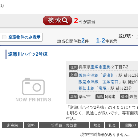
(1)
2
件が該当
並び順：
空室物件のみ表示
2
1-2
該当公開件数
件
件表示
逆瀬川ハイツ2号棟
兵庫県
宝塚市
宝梅
２丁目7-2
住所
交通
阪急今津線
「
逆瀬川
」駅 徒歩13
阪急今津線
「
宝塚南口
」駅 徒歩1
福知山線
「
宝塚
」駅 徒歩23分
築57年
5階建
鉄筋
築年
階数
構造
「逆瀬川ハイツ2号棟」の４０１はとて
も明るく、風通しが良いです。専有面積は
生活...
所在階
賃料
管理費・共益費
敷金
礼金
間取り
現在空室情報がありません。