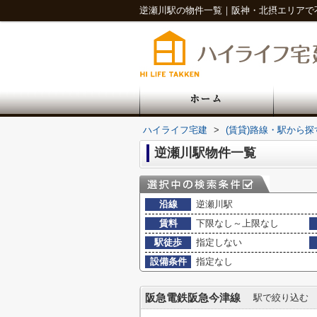
逆瀬川駅の物件一覧｜阪神・北摂エリアで
ハイライフ宅建
>
(賃貸)路線・駅から探
逆瀬川駅物件一覧
沿線
逆瀬川駅
賃料
下限なし～上限なし
駅徒歩
指定しない
設備条件
指定なし
阪急電鉄阪急今津線
駅で絞り込む