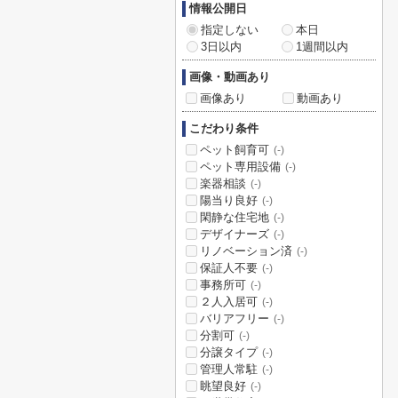
情報公開日
指定しない
本日
3日以内
1週間以内
画像・動画あり
画像あり
動画あり
こだわり条件
ペット飼育可
(-)
ペット専用設備
(-)
楽器相談
(-)
陽当り良好
(-)
閑静な住宅地
(-)
デザイナーズ
(-)
リノベーション済
(-)
保証人不要
(-)
事務所可
(-)
２人入居可
(-)
バリアフリー
(-)
分割可
(-)
分譲タイプ
(-)
管理人常駐
(-)
眺望良好
(-)