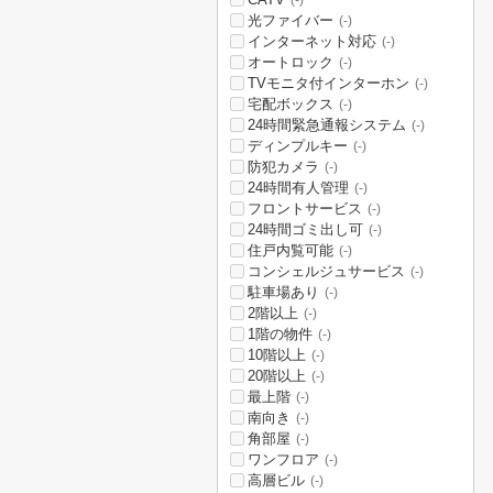
(-)
光ファイバー
(-)
インターネット対応
(-)
オートロック
(-)
TVモニタ付インターホン
(-)
宅配ボックス
(-)
24時間緊急通報システム
(-)
ディンプルキー
(-)
防犯カメラ
(-)
24時間有人管理
(-)
フロントサービス
(-)
24時間ゴミ出し可
(-)
住戸内覧可能
(-)
コンシェルジュサービス
(-)
駐車場あり
(-)
2階以上
(-)
1階の物件
(-)
10階以上
(-)
20階以上
(-)
最上階
(-)
南向き
(-)
角部屋
(-)
ワンフロア
(-)
高層ビル
(-)