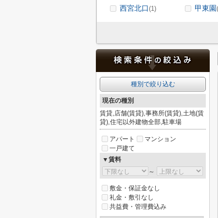
西宮北口
甲東園
(1)
種別で絞り込む
現在の種別
賃貸,店舗(賃貸),事務所(賃貸),土地(賃
貸),住宅以外建物全部,駐車場
アパート
マンション
一戸建て
▼賃料
～
敷金・保証金なし
礼金・敷引なし
共益費・管理費込み