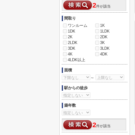
2
件が該当
間取り
ワンルーム
1K
1DK
1LDK
2K
2DK
2LDK
3K
3DK
3LDK
4K
4DK
4LDK以上
面積
～
駅からの徒歩
築年数
2
件が該当