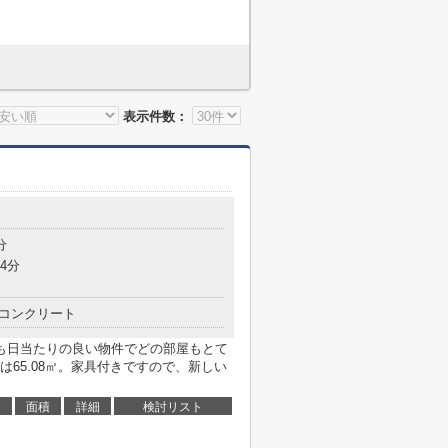
表示件数：
分
4分
コンクリート
も日当たりの良い物件でどの部屋もとて
65.08㎡。家具付きですので、新しい
面積
詳細
検討リスト