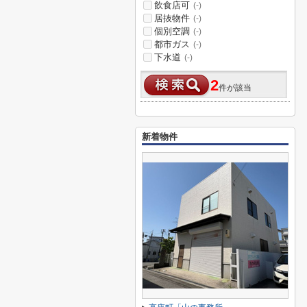
飲食店可
(-)
居抜物件
(-)
個別空調
(-)
都市ガス
(-)
下水道
(-)
2
件が該当
新着物件