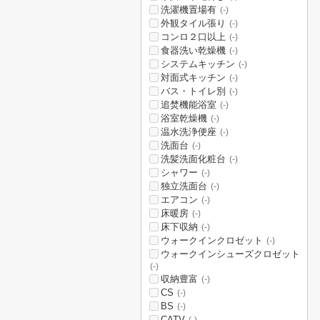
洗濯機置場有
(-)
外観タイル張り
(-)
コンロ２口以上
(-)
食器洗い乾燥機
(-)
システムキッチン
(-)
対面式キッチン
(-)
バス・トイレ別
(-)
追焚機能浴室
(-)
浴室乾燥機
(-)
温水洗浄便座
(-)
洗面台
(-)
洗髪洗面化粧台
(-)
シャワー
(-)
独立洗面台
(-)
エアコン
(-)
床暖房
(-)
床下収納
(-)
ウォークインクロゼット
(-)
ウォークインシューズクロゼット
(-)
収納豊富
(-)
CS
(-)
BS
(-)
CATV