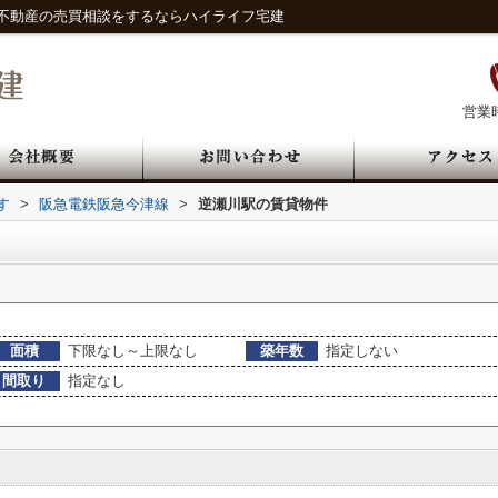
不動産の売買相談をするならハイライフ宅建
営業時
す
>
阪急電鉄阪急今津線
>
逆瀬川駅の賃貸物件
面積
下限なし～上限なし
築年数
指定しない
間取り
指定なし