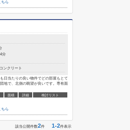
こちら
分
4分
コンクリート
も日当たりの良い物件でどの部屋もとて
団地で、北側の眺望が良いです。専有面
面積
詳細
検討リスト
こちら
2
1-2
該当公開件数
件
件表示