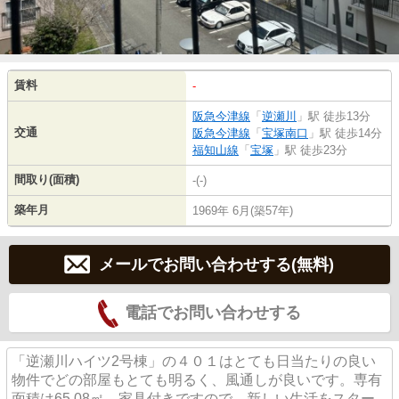
賃料
-
阪急今津線
「
逆瀬川
」駅 徒歩13分
交通
阪急今津線
「
宝塚南口
」駅 徒歩14分
福知山線
「
宝塚
」駅 徒歩23分
間取り(面積)
-(-)
築年月
1969年 6月(築57年)
メールでお問い合わせする(無料)
電話でお問い合わせする
「逆瀬川ハイツ2号棟」の４０１はとても日当たりの良い
物件でどの部屋もとても明るく、風通しが良いです。専有
面積は65.08㎡。家具付きですので、新しい生活をスター