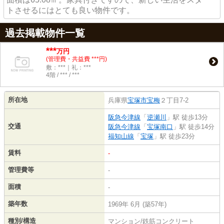
トさせるにはとても良い物件です。
過去掲載物件一覧
***
万円
(管理費・共益費 ***円)
敷：***｜礼：***
4階 / *** / ***
所在地
兵庫県
宝塚市
宝梅
２丁目7-2
阪急今津線
「
逆瀬川
」駅 徒歩13分
交通
阪急今津線
「
宝塚南口
」駅 徒歩14分
福知山線
「
宝塚
」駅 徒歩23分
賃料
-
管理費等
-
面積
-
築年数
1969年 6月 (築57年)
種別/構造
マンション/鉄筋コンクリート