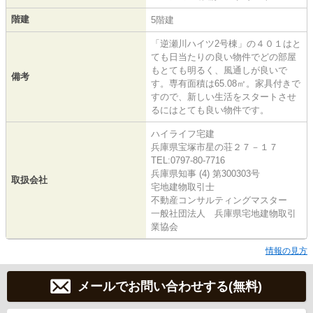
階建
5階建
「逆瀬川ハイツ2号棟」の４０１はと
ても日当たりの良い物件でどの部屋
もとても明るく、風通しが良いで
備考
す。専有面積は65.08㎡。家具付きで
すので、新しい生活をスタートさせ
るにはとても良い物件です。
ハイライフ宅建
兵庫県宝塚市星の荘２７－１７
TEL:0797-80-7716
兵庫県知事 (4) 第300303号
取扱会社
宅地建物取引士
不動産コンサルティングマスター
一般社団法人 兵庫県宅地建物取引
業協会
情報の見方
メールでお問い合わせする(無料)