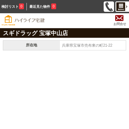
0
0
検討リスト
最近見た物件
お問合せ
スギドラッグ 宝塚中山店
所在地
兵庫県宝塚市売布東の町21-22