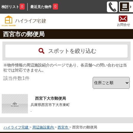
0
0
検討リスト
最近見た物件
お問合せ
西宮市の郵便局
スポットを絞り込む
※物件情報の周辺施設紹介のページであり、各店舗への問い合わせは当
社では対応できません。
該当件数
1
件
西宮下大市郵便局
兵庫県西宮市下大市東町
-
ハイライフ宅建
>
周辺施設案内
>
西宮市
>
西宮市の郵便局