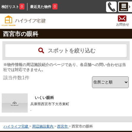
0
0
検討リスト
最近見た物件
お問合せ
西宮市の眼科
スポットを絞り込む
※物件情報の周辺施設紹介のページであり、各店舗への問い合わせは当
社では対応できません。
該当件数
1
件
いくい眼科
兵庫県西宮市下大市東町
-
ハイライフ宅建
>
周辺施設案内
>
西宮市
>
西宮市の眼科