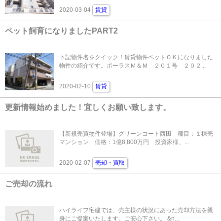
2020-03-04
賃貸
ペット飼育になりましたPART2
下記物件名をクイック！賃貸物件ペットＯＫになりました
物件の紹介です。ポーラスＭ＆Ｍ ２０１号 ２０２...
2020-02-10
賃貸
更新情報始めました！宜しくお願い致します。
【新規売買物件登場】グリーンコート西田 種目：１棟売
マンション 価格：1億8,800万円 投資家様、...
2020-02-07
売却・買取
ご売却の流れ
ハイライフ宅建では、売主様の状況にあった売却方法を親
身にご提案いたします。ご安心下さい。 &n...