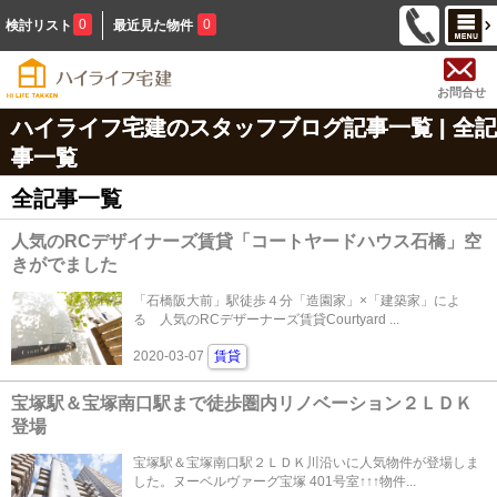
0
0
検討リスト
最近見た物件
お問合せ
ハイライフ宅建のスタッフブログ記事一覧 | 全記
事一覧
全記事一覧
人気のRCデザイナーズ賃貸「コートヤードハウス石橋」空
きがでました
「石橋阪大前」駅徒歩４分「造園家」×「建築家」によ
る 人気のRCデザーナーズ賃貸Courtyard ...
2020-03-07
賃貸
宝塚駅＆宝塚南口駅まで徒歩圏内リノベーション２ＬＤＫ
登場
宝塚駅＆宝塚南口駅２ＬＤＫ川沿いに人気物件が登場しま
した。ヌーベルヴァーグ宝塚 401号室↑↑↑物件...