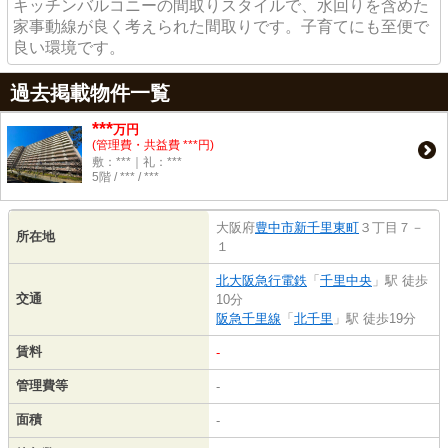
キッチンバルコニーの間取りスタイルで、水回りを含めた
家事動線が良く考えられた間取りです。子育てにも至便で
良い環境です。
過去掲載物件一覧
***
万円
(管理費・共益費 ***円)
敷：***｜礼：***
5階 / *** / ***
大阪府
豊中市
新千里東町
３丁目７－
所在地
１
北大阪急行電鉄
「
千里中央
」駅 徒歩
交通
10分
阪急千里線
「
北千里
」駅 徒歩19分
賃料
-
管理費等
-
面積
-