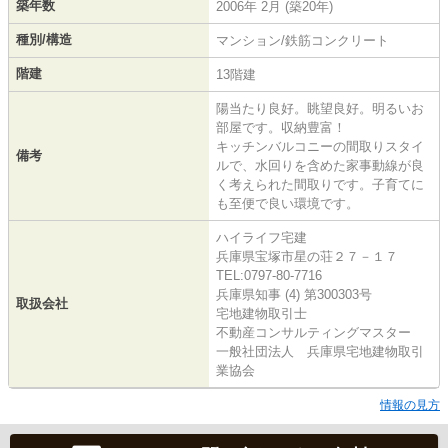
築年数
2006年 2月 (築20年)
種別/構造
マンション/鉄筋コンクリート
階建
13階建
陽当たり良好。眺望良好。明るいお
部屋です。収納豊富！
キッチンバルコニーの間取りスタイ
備考
ルで、水回りを含めた家事動線が良
く考えられた間取りです。子育てに
も至便で良い環境です。
ハイライフ宅建
兵庫県宝塚市星の荘２７－１７
TEL:0797-80-7716
兵庫県知事 (4) 第300303号
取扱会社
宅地建物取引士
不動産コンサルティングマスター
一般社団法人 兵庫県宅地建物取引
業協会
情報の見方