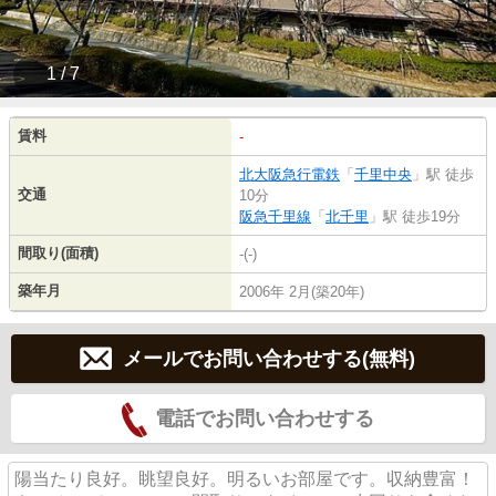
1 / 7
賃料
-
北大阪急行電鉄
「
千里中央
」駅 徒歩
交通
10分
阪急千里線
「
北千里
」駅 徒歩19分
間取り(面積)
-(-)
築年月
2006年 2月(築20年)
メールでお問い合わせする(無料)
電話でお問い合わせする
陽当たり良好。眺望良好。明るいお部屋です。収納豊富！