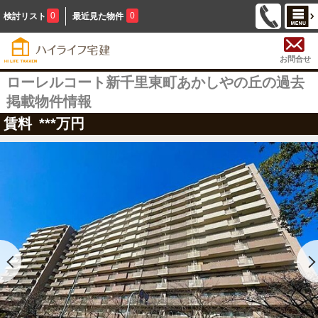
0
0
検討リスト
最近見た物件
お問合せ
ローレルコート新千里東町あかしやの丘の過去
掲載物件情報
賃料
***
万円