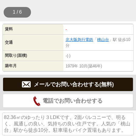
1 / 6
賃料
-
北大阪急行電鉄
「
桃山台
」駅 徒歩10
交通
分
間取り(面積)
-(-)
築年月
1979年 10月(築46年)
メールでお問い合わせする(無料)
電話でお問い合わせする
82.36㎡のゆったり３LDKです。2面バルコニーで、明る
く、風通しの良い、気持ちの良い住戸です。人気の「桃山
台」駅から徒歩10分。駐車場もバイク置場もあります。