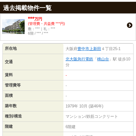
過去掲載物件一覧
***
万円
(管理費・共益費 ***円)
敷：***｜礼：***
6階 / *** / ***
所在地
大阪府
豊中市
上新田
４丁目25-1
北大阪急行電鉄
「
桃山台
」駅 徒歩10
交通
分
賃料
-
管理費等
-
面積
-
築年数
1979年 10月 (築46年)
種別/構造
マンション/鉄筋コンクリート
階建
6階建