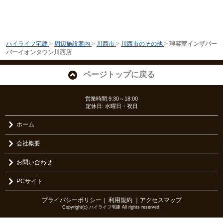
ハイライフ宅建
>
周辺施設案内
>
川西市
>
川西市のその他
>
理容室インザバー
バーイオンタウン川西店
ページトップに戻る
営業時間:9:30～18:00
定休日: 水曜日・祝日
ホーム
会社概要
お問い合わせ
PCサイト
プライバシーポリシー
利用規約
｜アクセスマップ
｜
Copyright(c) ハイライフ宅建 All rights reserved.