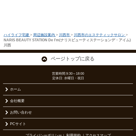
ハイライフ宅建
>
周辺施設案内
>
川西市
>
川西市のエステティックサロン
>
NARIS BEAUTY STATION De I'm(ナリスビューティステーションデ・アイム)
川西
ページトップに戻る
営業時間:9:30～18:00
定休日: 水曜日・祝日
ホーム
会社概要
お問い合わせ
PCサイト
プライバシーポリシー
利用規約
｜アクセスマップ
｜