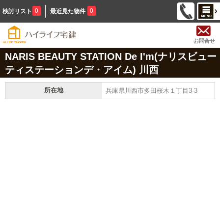
0
0
検討リスト
最近見た物件
お問合せ
NARIS BEAUTY STATION De I'm(ナリスビュー
ティステーションデ・アイム) 川西
所在地
兵庫県川西市多田桜木１丁目3-3