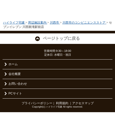
ハイライフ宅建
>
周辺施設案内
>
川西市
>
川西市のコンビニエンスストア
>
セ
ブンイレブン 川西鼓滝駅前店
ページトップに戻る
営業時間:9:30～18:00
定休日: 水曜日・祝日
ホーム
会社概要
お問い合わせ
PCサイト
プライバシーポリシー
利用規約
｜アクセスマップ
｜
Copyright(c) ハイライフ宅建 All rights reserved.