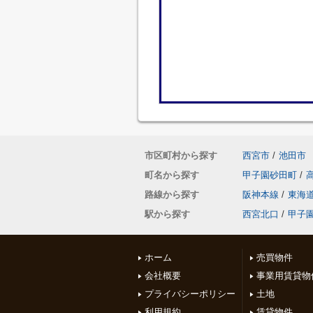
市区町村から探す
西宮市
/
池田市
町名から探す
甲子園砂田町
/
路線から探す
阪神本線
/
東海
駅から探す
西宮北口
/
甲子
ホーム
売買物件
会社概要
事業用賃貸物
プライバシーポリシー
土地
利用規約
賃貸物件