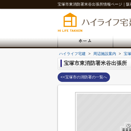
ハイライフ宅建
>
周辺施設案内
>
宝
宝塚市東消防署米谷出張所
<<宝塚市の消防署の一覧へ