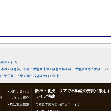
高座町
/
石橋
道本線
/
阪急神戸本線
/
阪急今津線
/
阪急宝塚本線
/
阪急箕面線
/
大阪モノレ
園
/
甲子園口
/
甲東園
/
石橋阪大前
/
蛍池
阪神・北摂エリアで不動産の売買相談をす
お問い合わせ
ライフ宅建
件
スタッフ紹介
周辺施設検索
兵庫県宝塚市星の荘２７－１７