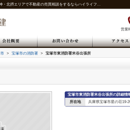
宝塚市東消防署米谷出張所情報ページ｜阪神・北摂エリアで不動産の売買相談をするならハイライフ宅建
営業時
塚市
>
宝塚市の消防署
>
宝塚市東消防署米谷出張所
宝塚市東消防署米谷出張所の詳細情
所在地
兵庫県宝塚市星の荘19-2