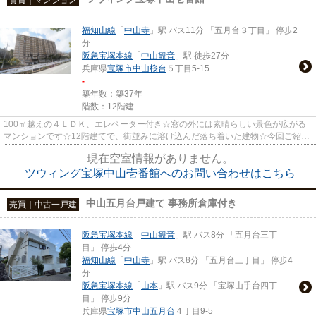
福知山線
「
中山寺
」駅 バス11分 「五月台３丁目」 停歩2
分
阪急宝塚本線
「
中山観音
」駅 徒歩27分
兵庫県
宝塚市
中山桜台
５丁目5-15
-
築年数：築37年
階数：12階建
100㎡越えの４ＬＤＫ、エレベーター付き☆窓の外には素晴らしい景色が広がる
マンションです☆12階建てで、街並みに溶け込んだ落ち着いた建物☆今回ご紹介
するのは、街を一望できる眺望良...
現在空室情報がありません。
ツウィング宝塚中山壱番館へのお問い合わせはこちら
中山五月台戸建て 事務所倉庫付き
売買｜中古一戸建
阪急宝塚本線
「
中山観音
」駅 バス8分 「五月台三丁
目」 停歩4分
福知山線
「
中山寺
」駅 バス8分 「五月台三丁目」 停歩4
分
阪急宝塚本線
「
山本
」駅 バス9分 「宝塚山手台四丁
目」 停歩9分
兵庫県
宝塚市
中山五月台
４丁目9-5