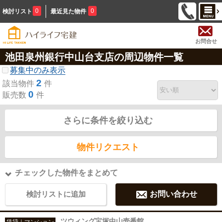
0
0
検討リスト
最近見た物件
お問合せ
池田泉州銀行中山台支店の周辺物件一覧
募集中のみ表示
2
該当物件
件
0
販売数
件
さらに条件を絞り込む
物件リクエスト
チェックした物件をまとめて
検討リストに追加
お問い合わせ
ツウィング宝塚中山壱番館
賃貸｜マンション