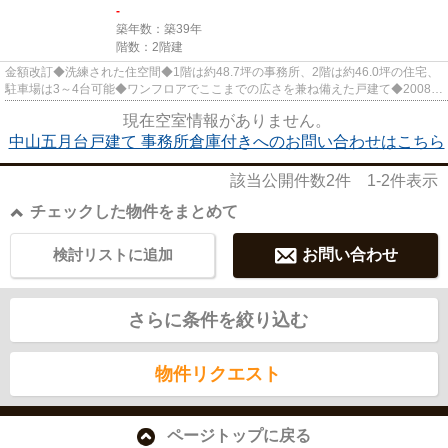
-
築年数：築39年
階数：2階建
金額改訂◆洗練された住空間◆1階は約48.7坪の事務所、2階は約46.0坪の住宅、
駐車場は3～4台可能◆ワンフロアでここまでの広さを兼ね備えた戸建て◆2008年
にフルスケルトンリノベ 中山五月...
現在空室情報がありません。
中山五月台戸建て 事務所倉庫付きへのお問い合わせはこちら
該当公開件数
2
件
1-2
件表示
チェックした物件をまとめて
検討リストに追加
お問い合わせ
さらに条件を絞り込む
物件リクエスト
ページトップに戻る