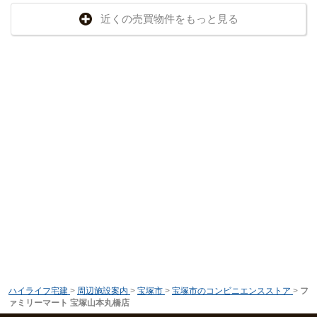
近くの売買物件をもっと見る
ハイライフ宅建
>
周辺施設案内
>
宝塚市
>
宝塚市のコンビニエンスストア
>
フ
ァミリーマート 宝塚山本丸橋店