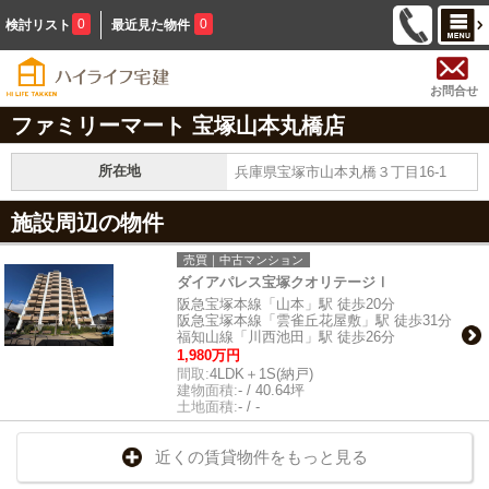
0
0
検討リスト
最近見た物件
お問合せ
ファミリーマート 宝塚山本丸橋店
所在地
兵庫県宝塚市山本丸橋３丁目16-1
施設周辺の物件
売買｜中古マンション
ダイアパレス宝塚クオリテージⅠ
阪急宝塚本線「山本」駅 徒歩20分
阪急宝塚本線「雲雀丘花屋敷」駅 徒歩31分
福知山線「川西池田」駅 徒歩26分
1,980万円
間取:
4LDK＋1S(納戸)
建物面積:
- / 40.64坪
土地面積:
- / -
近くの賃貸物件をもっと見る