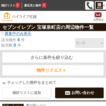
0
0
検討リスト
最近見た物件
お問合せ
セブンイレブン 宝塚泉町店の周辺物件一覧
募集中のみ表示
4
該当物件
件
0
販売数
件
さらに条件を絞り込む
物件リクエスト
チェックした物件をまとめて
検討リストに追加
お問い合わせ
星の荘ハイツ
賃貸｜アパート