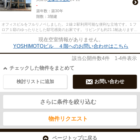
-
築年数：築30年
階数：3階建
オフィスビルをフルリノベしました。２線２駅利用可能な便利な立地です。１フ
ロア１邸のゆったりとした邸宅感覚のお家です。 リビングも約21.1帖あります。
北側の眺望もすばらしいです...
現在空室情報がありません。
YOSHIMOTOビル ４階へのお問い合わせはこちら
該当公開件数
4
件
1-4
件表示
チェックした物件をまとめて
検討リストに追加
お問い合わせ
さらに条件を絞り込む
物件リクエスト
ページトップに戻る