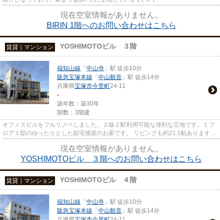
現在空室情報がありません。
BIRIN 1階へのお問い合わせはこちら
YOSHIMOTOビル ３階
賃貸｜マンション
福知山線
「
中山寺
」駅 徒歩10分
阪急宝塚本線
「
中山観音
」駅 徒歩14分
兵庫県
宝塚市
今里町
24-11
-
築年数：築30年
階数：3階建
オフィスビルをフルリノベしました。２線２駅利用可能な便利な立地です。１フ
ロア１邸のゆったりとした邸宅感覚のお家です。 リビングも約21.1帖あります。
北側の眺望もすばらしいです...
現在空室情報がありません。
YOSHIMOTOビル ３階へのお問い合わせはこちら
YOSHIMOTOビル ４階
賃貸｜マンション
福知山線
「
中山寺
」駅 徒歩10分
阪急宝塚本線
「
中山観音
」駅 徒歩14分
兵庫県
宝塚市
今里町
24-11