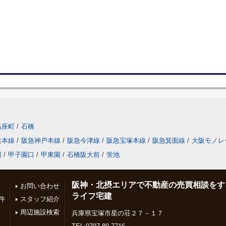
高座町
/
石橋
道本線
/
阪急神戸本線
/
阪急今津線
/
阪急宝塚本線
/
阪急箕面線
/
大阪モノレ
園
/
甲子園口
/
甲東園
/
石橋阪大前
/
蛍池
阪神・北摂エリアで不動産の売買相談をす
お問い合わせ
ライフ宅建
件
スタッフ紹介
周辺施設検索
兵庫県宝塚市星の荘２７－１７