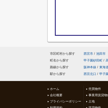
市区町村から探す
西宮市
/
池田市
町名から探す
甲子園砂田町
/
路線から探す
阪神本線
/
東海
駅から探す
西宮北口
/
甲子
ホーム
売買物件
会社概要
事業用賃貸物
プライバシーポリシー
土地
利用規約
賃貸物件