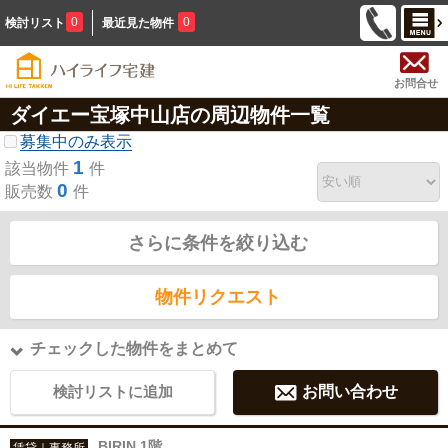
0
0
検討リスト
最近見た物件
お問合せ
ダイエー宝塚中山店の周辺物件一覧
募集中のみ表示
1
該当物件
件
0
販売数
件
さらに条件を絞り込む
物件リクエスト
チェックした物件をまとめて
検討リストに追加
お問い合わせ
BIRIN 1階
賃貸｜事務所