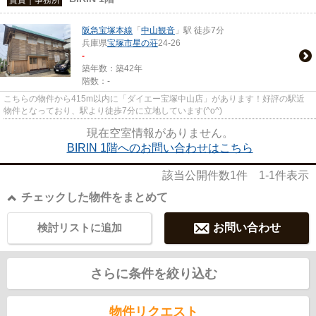
阪急宝塚本線
「
中山観音
」駅 徒歩7分
兵庫県
宝塚市
星の荘
24-26
-
築年数：築42年
階数：-
こちらの物件から415m以内に「ダイエー宝塚中山店」があります！好評の駅近
物件となっており、駅より徒歩7分に立地しています(^o^)
現在空室情報がありません。
BIRIN 1階へのお問い合わせはこちら
該当公開件数
1
件
1-1
件表示
チェックした物件をまとめて
検討リストに追加
お問い合わせ
さらに条件を絞り込む
物件リクエスト