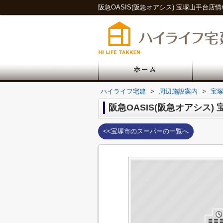
ハイライフ宅建
>
周辺施設案内
>
宝
阪急OASIS(阪急オアシス)
<<宝塚市のスーパーの一覧へ