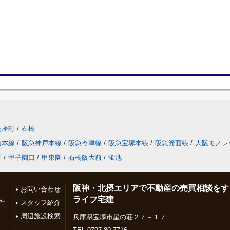
高座町
/
石橋
道本線
/
阪急神戸本線
/
阪急今津線
/
阪急宝塚本線
/
阪急箕面線
/
大阪モノレ
園
/
甲子園口
/
甲東園
/
石橋阪大前
/
蛍池
阪神・北摂エリアで不動産の売買相談をす
お問い合わせ
ライフ宅建
件
スタッフ紹介
周辺施設検索
兵庫県宝塚市星の荘２７－１７