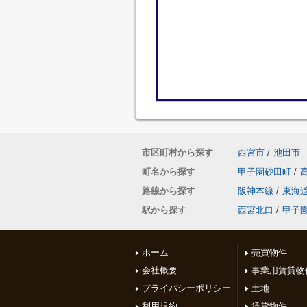
市区町村から探す
西宮市
/
池田市
町名から探す
甲子園砂田町
/
路線から探す
阪神本線
/
東海
駅から探す
西宮北口
/
甲子
ホーム
売買物件
会社概要
事業用賃貸物
プライバシーポリシー
土地
利用規約
賃貸物件