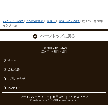
ハイライフ宅建
>
周辺施設案内
>
宝塚市
>
宝塚市のその他
>
餃子の王将 宝塚
インター店
ページトップに戻る
営業時間:9:30～18:00
定休日: 水曜日・祝日
ホーム
会社概要
お問い合わせ
PCサイト
プライバシーポリシー
利用規約
｜アクセスマップ
｜
Copyright(c) ハイライフ宅建 All rights reserved.