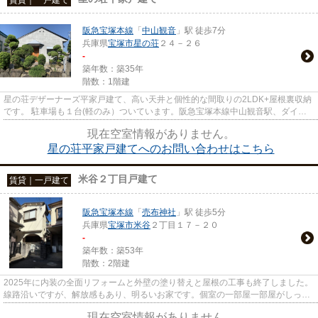
阪急宝塚本線
「
中山観音
」駅 徒歩7分
兵庫県
宝塚市
星の荘
２４－２６
-
築年数：築35年
階数：1階建
星の荘デザーナーズ平家戸建て、高い天井と個性的な間取りの2LDK+屋根裏収納
です。 駐車場も１台(軽のみ）ついています。阪急宝塚本線中山観音駅、ダイエ
ーも近くて便利な立地です。
現在空室情報がありません。
星の荘平家戸建てへのお問い合わせはこちら
米谷２丁目戸建て
賃貸｜一戸建て
阪急宝塚本線
「
売布神社
」駅 徒歩5分
兵庫県
宝塚市
米谷
２丁目１７－２０
-
築年数：築53年
階数：2階建
2025年に内装の全面リフォームと外壁の塗り替えと屋根の工事も終了しました。
線路沿いですが、解放感もあり、明るいお家です。個室の一部屋一部屋がしっか
り広く、収納もたくさんあり...
現在空室情報がありません。