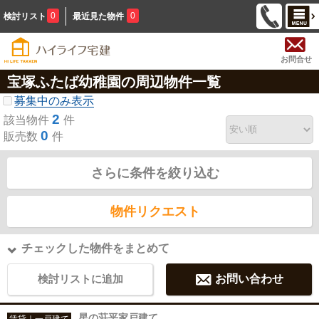
0
0
検討リスト
最近見た物件
お問合せ
宝塚ふたば幼稚園の周辺物件一覧
募集中のみ表示
2
該当物件
件
0
販売数
件
さらに条件を絞り込む
物件リクエスト
チェックした物件をまとめて
検討リストに追加
お問い合わせ
星の荘平家戸建て
賃貸｜一戸建て