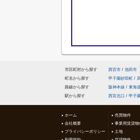
市区町村から探す
西宮市
/
池田市
町名から探す
甲子園砂田町
/
路線から探す
阪神本線
/
東海
駅から探す
西宮北口
/
甲子
ホーム
売買物件
会社概要
事業用賃貸物
プライバシーポリシー
土地
利用規約
賃貸物件