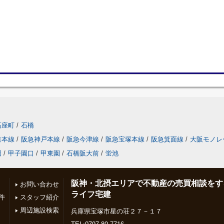
高座町
/
石橋
道本線
/
阪急神戸本線
/
阪急今津線
/
阪急宝塚本線
/
阪急箕面線
/
大阪モノレ
園
/
甲子園口
/
甲東園
/
石橋阪大前
/
蛍池
阪神・北摂エリアで不動産の売買相談をす
お問い合わせ
ライフ宅建
件
スタッフ紹介
周辺施設検索
兵庫県宝塚市星の荘２７－１７