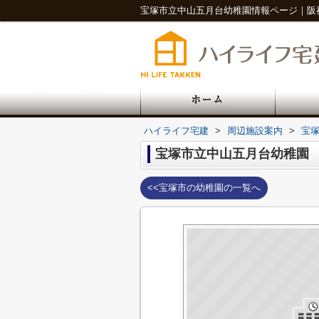
ハイライフ宅建
>
周辺施設案内
>
宝
宝塚市立中山五月台幼稚園
<<宝塚市の幼稚園の一覧へ