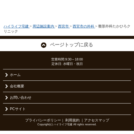
ハイライフ宅建
>
周辺施設案内
>
西宮市
>
西宮市の外科
>
整形外科たかひろク
リニック
ページトップに戻る
営業時間:9:30～18:00
定休日: 水曜日・祝日
ホーム
会社概要
お問い合わせ
PCサイト
プライバシーポリシー
利用規約
｜アクセスマップ
｜
Copyright(c) ハイライフ宅建 All rights reserved.