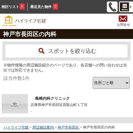
0
0
検討リスト
最近見た物件
お問合せ
神戸市長田区の内科
スポットを絞り込む
※物件情報の周辺施設紹介のページであり、各店舗への問い合わせは当
社では対応できません。
該当件数
1
件
島崎内科クリニック
兵庫県神戸市長田区高取山町１丁目
-
ハイライフ宅建
>
周辺施設案内
>
神戸市長田区
>
神戸市長田区の内科