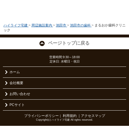
ハイライフ宅建
>
周辺施設案内
>
池田市
>
池田市の歯科
>
まるおか歯科クリニ
ック
ページトップに戻る
営業時間:9:30～18:00
定休日: 水曜日・祝日
ホーム
会社概要
お問い合わせ
PCサイト
プライバシーポリシー
利用規約
｜アクセスマップ
｜
Copyright(c) ハイライフ宅建 All rights reserved.